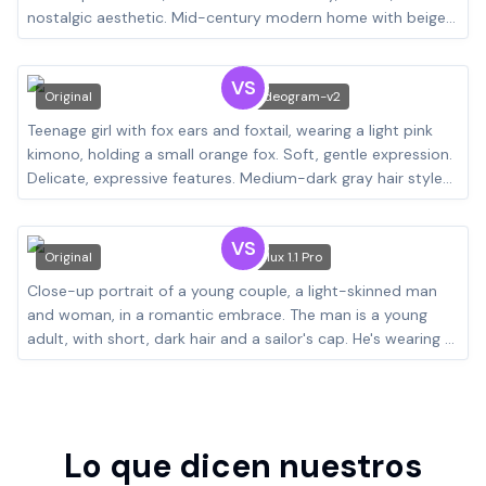
VS
Original
ideogram-v2
VS
Original
Flux 1.1 Pro
Lo que dicen nuestros