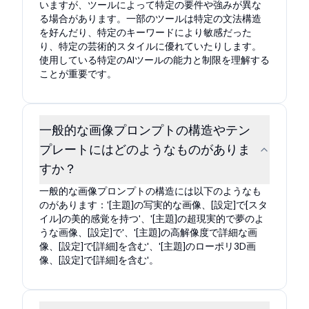
いますが、ツールによって特定の要件や強みが異な
る場合があります。一部のツールは特定の文法構造
を好んだり、特定のキーワードにより敏感だった
り、特定の芸術的スタイルに優れていたりします。
使用している特定のAIツールの能力と制限を理解する
ことが重要です。
一般的な画像プロンプトの構造やテン
プレートにはどのようなものがありま
すか？
一般的な画像プロンプトの構造には以下のようなも
のがあります：'[主題]の写実的な画像、[設定]で[スタ
イル]の美的感覚を持つ'、'[主題]の超現実的で夢のよ
うな画像、[設定]で'、'[主題]の高解像度で詳細な画
像、[設定]で[詳細]を含む'、'[主題]のローポリ3D画
像、[設定]で[詳細]を含む'。